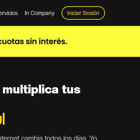
ervicios
In Company
Iniciar Sesión
 multiplica tus
g
|
nternet cambia todos los días. Yo