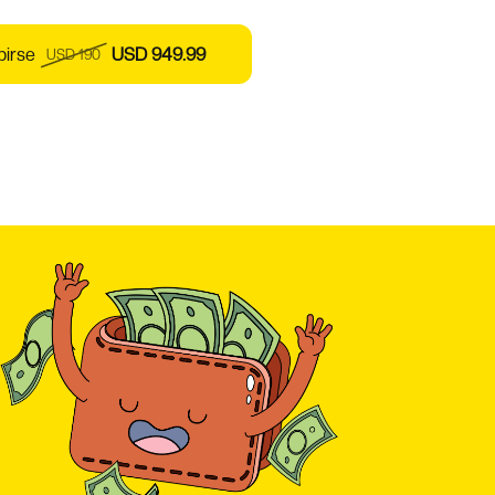
birse
USD 949.99
USD 190